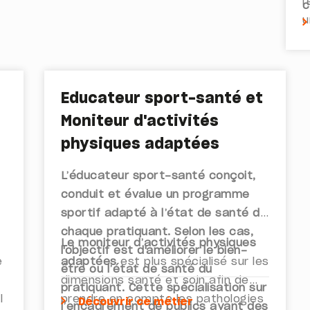
l
c
u
g
é
j
Educateur sport-santé et
Moniteur d'activités
physiques adaptées
L’éducateur sport-santé
conçoit,
e
conduit et évalue un programme
sportif adapté à l’état de santé de
chaque pratiquant. Selon les cas,
Le moniteur d’activités physiques
l'objectif est d'améliorer le bien-
e
adaptées
est plus spécialisé sur les
être ou l’état de santé du
dimensions santé et soin afin de
pratiquant. Cette spécialisation sur
l
prendre en compte les pathologies
Découvrir ce métier
l’encadrement de publics ayant des