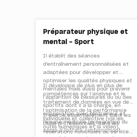
Préparateur physique et
mental - Sport
Il établit des séances
d'entraînement personnalisées et
adaptées pour développer et
optimiser les qualités physiques et
Il développe de plus en plus de
mentales mais aussi pour prévenir
compétences sur l’analyse et le
l’apparition de blessures du ou des
traitement de données en vue de
sportifs dont il a la charge, en
l’optimisation de la performance
coopération avec l'entraîneur et
Il exerce essentiellement dans les
individuelle et collective (via les
l'équipe médicale (préparation du
clubs professionnels, dans les
outils numériques et la vidéo).
corps à l'effort, renforcement
fédérations nationales au service