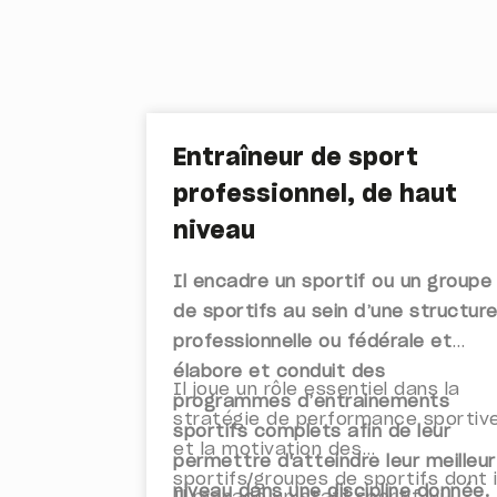
Entraîneur de sport
professionnel, de haut
niveau
Il encadre un sportif ou un groupe
de sportifs au sein d’une structur
professionnelle ou fédérale et
élabore et conduit des
Il joue un rôle essentiel dans la
programmes d’entrainements
stratégie de performance sportiv
sportifs complets afin de leur
et la motivation des
permettre d'atteindre leur meilleur
sportifs/groupes de sportifs dont i
niveau dans une discipline donnée.