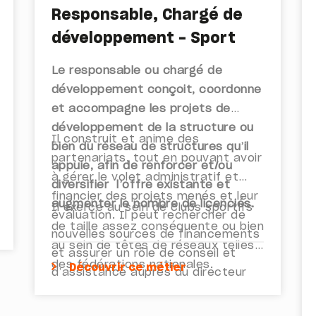
Responsable, Chargé de
développement - Sport
Le responsable ou chargé de
développement conçoit, coordonne
et accompagne les projets de
développement de la structure ou
Il construit et anime des
bien du réseau de structures qu’il
partenariats, tout en pouvant avoir
appuie, afin de renforcer et/ou
à gérer le volet administratif et
diversifier l’offre existante et
financier des projets menés et leur
augmenter le nombre de licenciés.
Il exerce au sein de clubs sportifs
évaluation. Il peut rechercher de
de taille assez conséquente ou bien
nouvelles sources de financements
au sein de têtes de réseaux telles
et assurer un rôle de conseil et
des fédérations nationales.
Découvrir ce métier
d’assistance auprès du directeur
de la structure sportive.