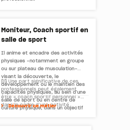
à la détection sportive.
Moniteur, Coach sportif en
salle de sport
Il anime et encadre des activités
physiques -notamment en groupe
ou sur plateau de musculation-
visant la découverte, le
[!]
Une part significative de ces
développement ou le maintien des
professionnels peut également
capacités physiques, au sein d’une
être « coach sportif personnel »
salle de sport ou en centre de
dans le cadre d’une activité
Découvrir ce métier
culture physique, dans un objectif
professionnelle complémentaire et,
de loisirs, de santé, de bien-être.
à ce titre, exercer avec un statut
Ces activités physiques sont
de micro-entrepreneur.