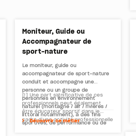
Moniteur, Guide ou
Accompagnateur de
sport-nature
Le moniteur, guide ou
accompagnateur de sport-nature
conduit et accompagne une
personne ou un groupe de
[!] Une part significative de ces
personnes en environnement
professionnels peut également
naturel (montagne / air / rivières /
être éducateur sportif dans le
littoral notamment), à des fins
cadre d’une activité professionnelle
Découvrir ce métier
sportives, de performance ou de
complémentaire.
découverte de la nature, pouvant