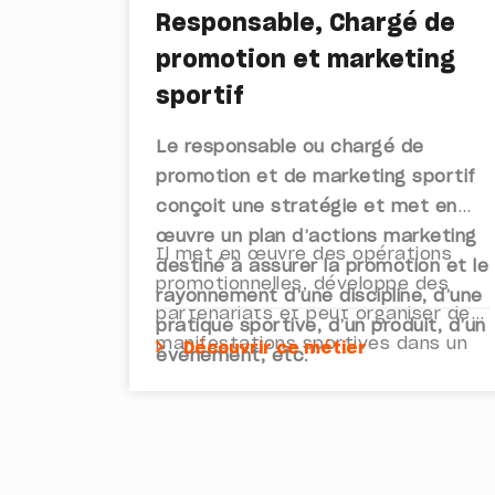
Responsable, Chargé de
promotion et marketing
sportif
Le responsable ou chargé de
promotion et de marketing sportif
conçoit une stratégie et met en
œuvre un plan d’actions marketing
Il met en œuvre des opérations
destiné à assurer la promotion et le
promotionnelles, développe des
rayonnement d’une discipline, d’une
partenariats et peut organiser des
pratique sportive, d’un produit, d’un
manifestations sportives dans un
Découvrir ce métier
évènement, etc
.
objectif de promotion. Il peut aussi
rédiger des articles et assurer les
relations avec la presse,
notamment dans le sport
professionnel.