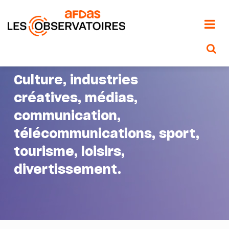
Aller
au
contenu
principal
Culture, industries
créatives, médias,
communication,
télécommunications, sport,
tourisme, loisirs,
divertissement.