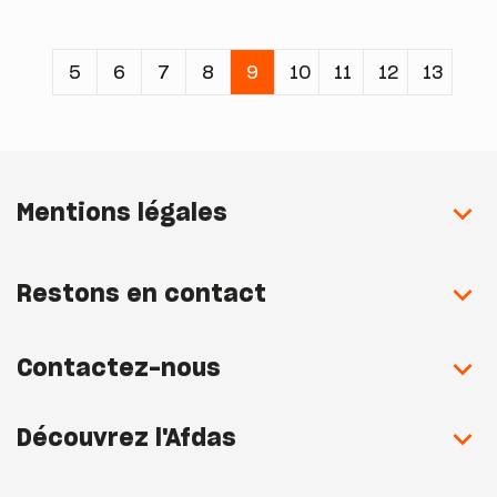
Pagination
Page
5
Page
6
Page
7
Page
8
Page
9
Page
10
Page
11
Page
12
Page
13
courante
Mentions légales
Restons en contact
Contactez-nous
Découvrez l'Afdas