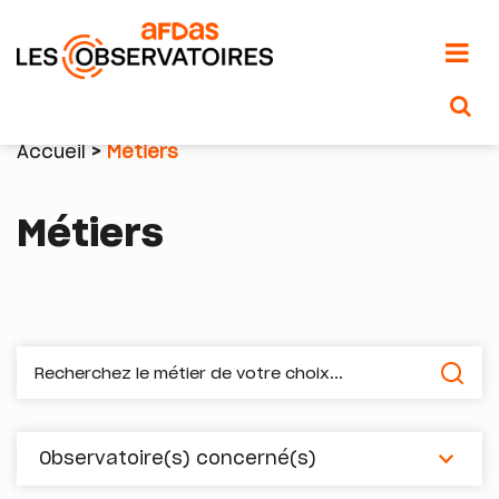
Aller
au
Accueil
Métiers
contenu
Fil
principal
Métiers
d'Ariane
Observatoire(s) concerné(s)