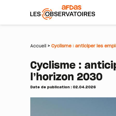
Aller
au
contenu
Accueil
Cyclisme : anticiper les emp
principal
Fil
Cyclisme : antic
d'Ariane
l’horizon 2030
Date de publication : 02.04.2026