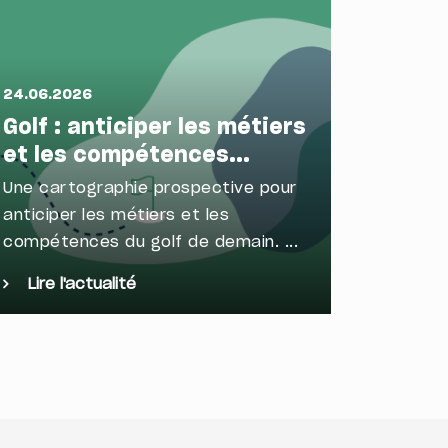
24.06.2026
16.06.2
Golf : anticiper les métiers
Sport 
et les compétences...
les t
Une cartographie prospective pour
Marque 
anticiper les métiers et les
levier s
compétences du golf de demain. ...
fidéliser
Lire l'actualité
Lire l