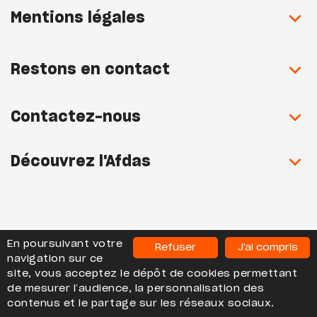
Mentions légales
Restons en contact
Contactez-nous
Découvrez l'Afdas
En poursuivant votre
Refuser
J'ai compris
navigation sur ce
site, vous acceptez le dépôt de cookies permettant
AFDAS Les Observatoires - Tous droits réservés
de mesurer l’audience, la personnalisation des
contenus et le partage sur les réseaux sociaux.
2020-2026