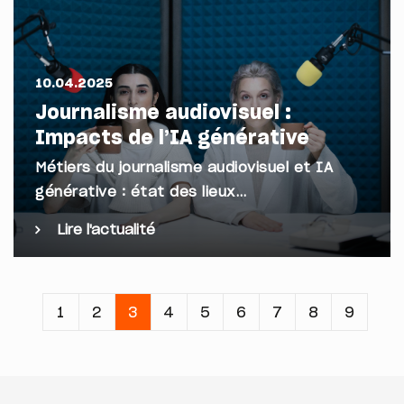
10.04.2025
Journalisme audiovisuel :
Impacts de l’IA générative
Métiers du journalisme audiovisuel et IA
générative : état des lieux…
Lire l'actualité
Pagination
Page
1
Page
2
Page
3
Page
4
Page
5
Page
6
Page
7
Page
8
Page
9
courante