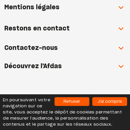
Mentions légales
Restons en contact
Contactez-nous
Découvrez l'Afdas
En poursuivant votre
Refuser
J'ai compris
navigation sur ce
site, vous acceptez le dépôt de cookies permettant
AFDAS Les Observatoires - Tous droits réservés
de mesurer l’audience, la personnalisation des
contenus et le partage sur les réseaux sociaux.
2020-2026