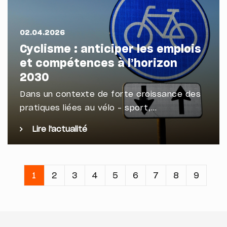
02.04.2026
Cyclisme : anticiper les emplois
et compétences à l’horizon
2030
Dans un contexte de forte croissance des
pratiques liées au vélo – sport,…
Lire l'actualité
Pagination
Page
1
Page
2
Page
3
Page
4
Page
5
Page
6
Page
7
Page
8
Page
9
courante