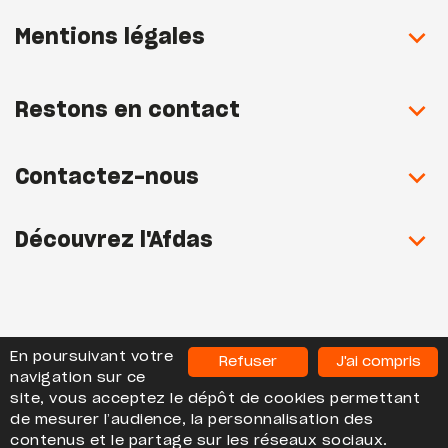
Mentions légales
Restons en contact
Contactez-nous
Découvrez l'Afdas
En poursuivant votre
Refuser
J'ai compris
navigation sur ce
site, vous acceptez le dépôt de cookies permettant
AFDAS Les Observatoires - Tous droits réservés
de mesurer l’audience, la personnalisation des
contenus et le partage sur les réseaux sociaux.
2020-2026