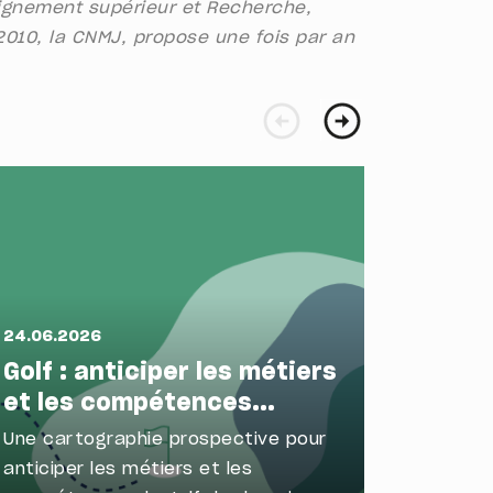
eignement supérieur et Recherche,
2010, la CNMJ, propose une fois par an
24.06.2026
16.06.2
Golf : anticiper les métiers
Sport 
et les compétences...
les t
Une cartographie prospective pour
Marque 
anticiper les métiers et les
levier s