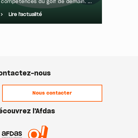
compétences du golf de demain. ...
fidéliser
Lire l'actualité
Lire l
ontactez-nous
Nous contacter
écouvrez l'Afdas