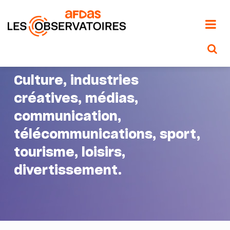
Aller
au
contenu
principal
Culture, industries
créatives, médias,
communication,
télécommunications, sport,
tourisme, loisirs,
divertissement.