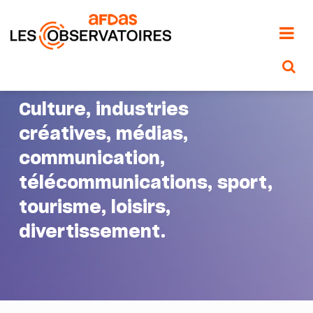
Aller
au
contenu
principal
Culture, industries
créatives, médias,
communication,
télécommunications, sport,
tourisme, loisirs,
divertissement.