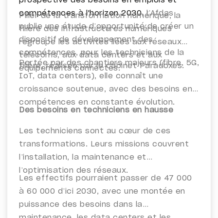
prospective des besoins en emplois et
compétences à l'horizon 2030
, l’Afdas
Pilier de la transformation numérique, la
publie une étude d’opportunité de créer un
filière des infrastructures numériques
dispositif de développement des
regroupe les activités liées aux réseaux
compétences, pour les techniciens de la
télécoms, aux data centers et aux
Portée par des chantiers majeurs (fibre, 5G,
filière, r
éalisée par le cabinet Paradoxes.
équipements connectés.
IoT, data centers), elle connaît une
croissance soutenue, avec des besoins en
compétences en constante évolution.
Des besoins en techniciens en hausse
Les techniciens sont au cœur de ces
transformations. Leurs missions couvrent
l’installation, la maintenance et
l’optimisation des réseaux.
Les effectifs pourraient passer de 47 000
à 60 000 d’ici 2030, avec une montée en
puissance des besoins dans la
maintenance, les data centers et les