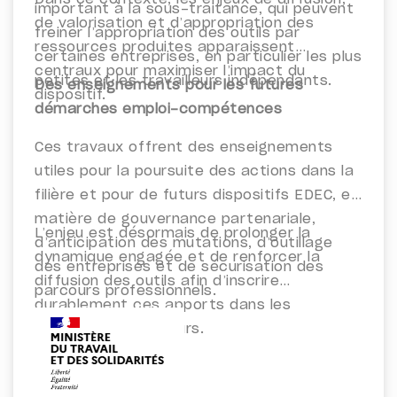
important à la sous-traitance, qui peuvent
de valorisation et d’appropriation des
freiner l’appropriation des outils par
ressources produites apparaissent
certaines entreprises, en particulier les plus
centraux pour maximiser l’impact du
petites et les travailleurs indépendants.
Des enseignements pour les futures
dispositif.
démarches emploi-compétences
Ces travaux offrent des enseignements
utiles pour la poursuite des actions dans la
filière et pour de futurs dispositifs EDEC, en
matière de gouvernance partenariale,
L’enjeu est désormais de prolonger la
d’anticipation des mutations, d’outillage
dynamique engagée et de renforcer la
des entreprises et de sécurisation des
diffusion des outils afin d’inscrire
parcours professionnels.
durablement ces apports dans les
pratiques des acteurs.