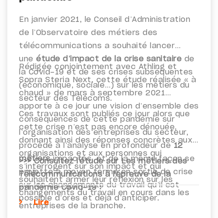
infrastructures de télécommunications)
En janvier 2021, le Conseil d’Administration
repose sur l’
émergence de nouveaux
de l’Observatoire des métiers des
métiers
et le
développement de nouvelles
télécommunications a souhaité lancer
compétences
.
une
étude d’impact de la crise sanitaire
de
Rédigée conjointement avec Athling et
la Covid-19 et de ses crises subséquentes
Sopra Steria Next, cette étude réalisée « à
(économique, sociale…) sur les métiers du
chaud » de mars à septembre 2021
secteur des Télécoms.
apporte à ce jour une vision d’ensemble des
Ces travaux sont publiés ce jour alors que
conséquences de cette pandémie sur
cette crise n’est pas encore dénouée,
l’organisation des entreprises du secteur,
donnant ainsi des réponses concrètes aux
procède à l’analyse en profondeur de
12
organisations et aux personnes qui
métiers
impactés, et de la même façon se
>>> Consultez l'étude sur Les métiers des
s’interrogent sur son impact et qui
projette à moyen terme en sortie de crise
Télécommunications à l'épreuve de la
souhaitent armer leur réflexion sur les
sur les changements du travail qu’il est
pandémie Covid-19 :
changements du travail en cours dans les
possible d’ores et déjà d’anticiper.
Lire
entreprises de la branche.