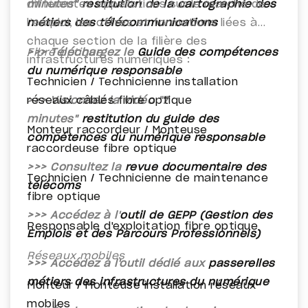
minutes"
différentes appellations sur le marché de
restitution de la cartographie des
métiers des télécommunications
l’emploi, les offres et formations liées à
chaque section de la filière des
>>> Téléchargez le
Fibre optique
Guide des compétences
infrastructures numériques :
du numérique responsable
Technicien / Technicienne installation
>>> Visionnez la vidéo "7
réseaux câblés fibre optique
minutes"
restitution du guide des
Monteur raccordeur / Monteuse
compétences du numérique responsable
raccordeuse fibre optique
>>> Consultez la
revue documentaire des
Technicien / Technicienne de maintenance
télécoms
fibre optique
>>> Accédez à l'
outil de GEPP (Gestion des
Responsable d'exploitation fibre optique
Emplois et des Parcours Professionnels)
Réseaux mobiles
>>> Accédez à l'outil dédié aux
passerelles
métiers des infrastructures du numérique
Monteur / Monteuse installation réseaux
mobiles