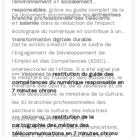
l'
environnement
et
socialement
responsables
, grâce au guide complet de la
Ce document accompagne les
entreprises
branche professionnelle des télécoms
.
et
salariés
dans la réduction de l'impact
écologique du numérique et contribue à une
transformation digitale durable
.
Cette action s’inscrit dans le cadre de
l’Engagement de Développement de
l’Emploi et des Compétences (EDEC)
intersectoriel de l’Afdas. Il a été signé par
>>> Visionnez la
restitution du guide des
le ministère du Travail et des Solidarités, le
compétences du numérique responsable en
ministère des Sports, de la Jeunesse et de
7 minutes chrono
la Vie associative, le ministère de la Culture,
les 31 branches professionnelles des
secteurs de la culture, des industries
>>> Visionnez la
restitution de la
créatives, des médias, de la
cartographie des métiers des
communication, des télécommunications,
télécommunications en 7 minutes chrono
du sport, du tourisme, des loisirs et du