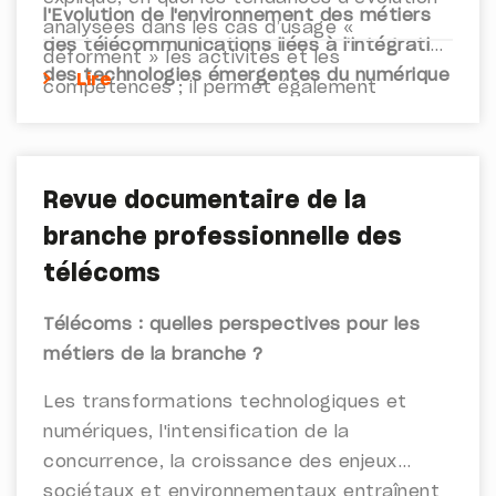
l'Evolution de l'environnement des métiers
analysées dans les cas d’usage «
des télécommunications liées à l'intégration
déforment » les activités et les
des technologies émergentes du numérique
Lire
compétences ; il permet également
:
d’apporter une conclusion générale sur les
scénarios d’évolutions technologiques tels
qu’ils se dégagent et sur les points à
Revue documentaire de la
retenir quant à l’évolution de
branche professionnelle des
l’environnement des métiers des
télécommunications à l’horizon 2020-22.
télécoms
Télécoms :
quelles perspectives pour les
métiers de la branche ?
Les transformations technologiques et
numériques, l'intensification de la
concurrence,
la croissance des enjeux
sociétaux et environnementaux
entraînent