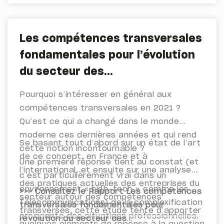
Les compétences transversales
fondamentales pour l’évolution
du secteur des
Télécommunications et des
Pourquoi s’intéresser en général aux
nouveaux métiers émergents
compétences transversales en 2021 ?
Qu’est ce qui a changé dans le monde
moderne ces dernières années et qui rend
Se basant tout d’abord sur un état de l’art
cette notion incontournable ?
de ce concept, en France et à
Une première réponse tient au constat (et
l’international, et ensuite sur une analyse
c’est particulièrement vrai dans un
des pratiques actuelles des entreprises du
environnement « high-tech » comme les
>>> Consultez le Rapport Les compétences
secteur autour des compétences
Télécommunications) de la complexification
transversales fondamentales pour
transverses, cette étude tente d’apporter
croissante des situations professionnelles.
l'évolution du secteur des