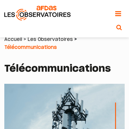
Aller
au
Accueil
Les Observatoires
contenu
Télécommunications
Fil
principal
d'Ariane
Télécommunications