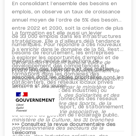
En consolidant l’ensemble des besoins en
emplois, on observe un taux de croissance
annuel moyen de l’ordre de 5% des besoins
entre 2022 et 2030, soit la création de plus
La formation est elle aussi un levier
de 33 000 emplois dans les infrastructures
stratégique. Elle a d’ailleurs déjà tendance
numériques. Pour répondre à ces nouveaux
à s’enrichir dans le domaine de la 5G. Reste
besoins de recrutement, les entreprises
à explorer les opportunités d’emploi et de
mettent en œuvre des actions de
Cette action s’inscrit dans le cadre de
développement des compétences et
promotion des télécoms et des métiers
l’EDEC (Engagement de Développement de
formations dans les domaines des
associés dont les cibles prioritaires
sont
les
l’Emploi et des Compétences) intersectoriel
datacenters, des réseaux locaux privés
femmes et les jeunes.
Afdas. Il a été signé par le ministère du
(par exemple, ceux des industries) ou
Travail, de la Santé, des Solidarités et des
des
équipements connectés des réseaux
Familles, le ministère des Sports, de la
territoriaux de transport, de stationnement
Jeunesse et de la Vie associative, le
ou encore de gestion de l’éclairage public.
ministère de la Culture, les 31 branches
>>> Consultez la revue documentaire des
professionnelles des secteurs de la
télécoms