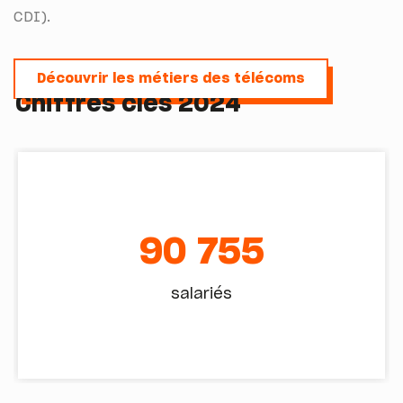
CDI).
Découvrir les métiers des télécoms
Découvrir les métiers des télécoms
Chiffres clés 2024
90 755
salariés