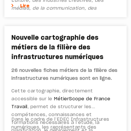
culture, des industries créatives, des
Lire
médias, de la communication, des
télécommunications, du sport, du
tourisme, des loisirs et du
divertissement et par l’Afdas, afin
Nouvelle cartographie des
d’accompagner les branches
métiers de la filière des
professionnelles et répondre à leurs enjeux
de maintien et de développement des
infrastructures numériques
compétences des entreprises et des
26 nouvelles fiches métiers de la filière des
salariés.
infrastructures numériques sont en ligne.
Cette cartographie, directement
accessible sur le
MétierScope de France
Travail
, permet de structurer les
compétences, connaissances et
Dans le cadre de l’EDEC Infrastructures
formations nécessaires à l’étude, la
numériques, les représentants des
planification, le déploiement et la