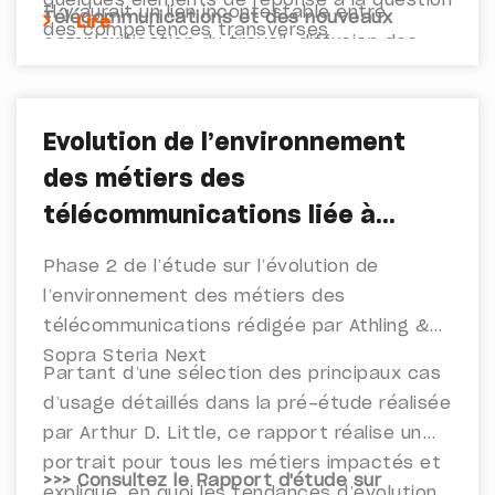
quelques éléments de réponse à la question
Il y aurait un lien incontestable entre
Télécommunications et des nouveaux
Lire
des compétences transverses
complexification du travail, diffusion des
métiers émergents :
fondamentales pour demain.
technologies numériques et essor des
compétences transverses !
Evolution de l’environnement
des métiers des
télécommunications liée à
l’intégration des technologies
Phase 2 de l’étude sur l’évolution de
émergentes du numérique,
l’environnement des métiers des
impacts sur le poste de travail
télécommunications rédigée par Athling &
Sopra Steria Next
et les gestes métiers
Partant d’une sélection des principaux cas
d’usage détaillés dans la pré-étude réalisée
par Arthur D. Little, ce rapport réalise un
portrait pour tous les métiers impactés et
>>> Consultez le Rapport d'étude sur
explique, en quoi les tendances d’évolution