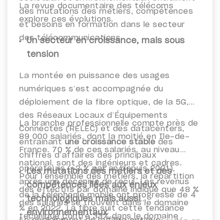
La revue documentaire des télécoms
des mutations des métiers, compétences
explore ces évolutions.
et besoins en formation dans le secteur
des télécommunications.
Un secteur en croissance, mais sous
tension
La montée en puissance des usages
numériques s’est accompagnée du
déploiement de la fibre optique, de la 5G,
des Réseaux Locaux d’Équipements
La branche professionnelle compte près de
Connectés (RELEC) et des datacenters,
89 000 salariés, dont la moitié en Ile-de-
entrainant
une croissance stable
des
France. 70 % de ces salariés, au niveau
chiffres d’affaires des principaux
national, sont des ingénieurs et cadres.
opérateurs (+2 % par an depuis 2021),
Les mutations des métiers et des
Pour l’ensemble des métiers, la répartition
après une décennie de recul. Les revenus
compétences
liées aux enjeux
des effectifs par domaine indique que 48 %
de la téléphonie mobile ont progressé de 4
technologiques mais aussi
des salariés se trouvent dans le domaine
% en 2022. La fibre suit cette tendance
environnementaux
technique contre 33% dans le domaine