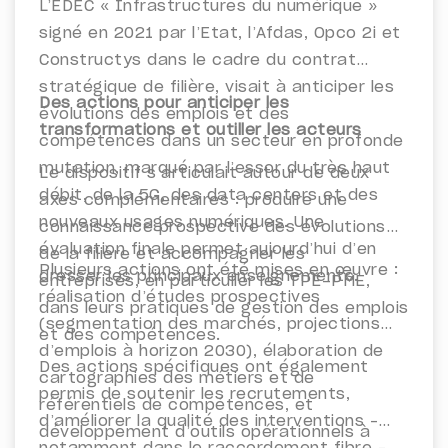
L’EDEC « Infrastructures du numérique »
signé en 2021 par l’Etat, l’Afdas, Opco 2i et
Constructys dans le cadre du contrat
stratégique de filière, visait à anticiper les
Des actions pour anticiper les
évolutions des emplois et des
transformations et outiller les acteurs
compétences dans un secteur en profonde
mutation, marqué par l’essor du très haut
Le dispositif s’articulait autour de deux
débit, de la 5G, des data centers et des
axes complémentaires : produire une
nouveaux usages numériques. Une
connaissance prospective des évolutions
évaluation finale permet aujourd’hui d’en
de la filière et accompagner les
Plusieurs actions ont été mises en œuvre :
dresser les principaux enseignements.
entreprises, en particulier les TPE-PME,
réalisation d’études prospectives
dans leurs pratiques de gestion des emplois
(segmentation des marchés, projections
et des compétences.
d’emplois à horizon 2030), élaboration de
Des actions spécifiques ont également
cartographies des métiers et de
permis de soutenir les recrutements,
référentiels de compétences, et
d’améliorer la qualité des interventions –
développement d’outils opérationnels à