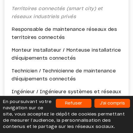
Territoires connectés (smart city) et
réseaux industriels privés
Responsable de maintenance réseaux des
territoires connectés
Monteur installateur / Monteuse installatrice
d'équipements connectés
Technicien / Technicienne de maintenance
d'équipements connectés
Ingénieur / Ingénieure systèmes et réseaux
des territoires connectés
En poursuivant votre
Refuser
J'ai compris
navigation sur ce
Administrateur / Administratrice réseaux -
site, vous acceptez le dépôt de cookies permettant
de mesurer l’audience, la personnalisation des
télécoms
contenus et le partage sur les réseaux sociaux.