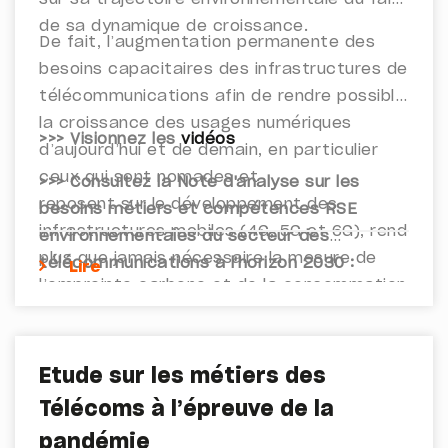
de sa dynamique de croissance.
De fait, l’augmentation permanente des
besoins capacitaires des infrastructures de
télécommunications afin de rendre possible
la croissance des usages numériques
>>> Visionnez les
vidéos
d’aujourd’hui et de demain, en particulier
ceux qui sont nomades et
>>> Consultez la Note d'analyse sur les
reposent sur le développement des
besoins métiers et compétences RSE
infrastructures mobiles (4G, 5G et 6G), rend
environnementales du secteur des
plus que jamais nécessaire la mesure de
télécommunications à l'horizon 2030 :
Lire
l’empreinte carbone et de la consommation
énergétique du secteur.
L’ambition de cette étude est de
démontrer, qu’au-delà des choix
Etude sur les métiers des
technologiques et sociétaux, la maîtrise
Télécoms à l’épreuve de la
des enjeux environnementaux propres au
pandémie
domaine numérique (et aussi à celui des