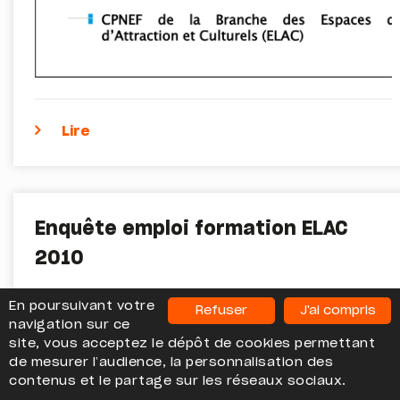
Lire
Enquête emploi formation ELAC
2010
Ce rapport s’appuie sur une enquête menée
En poursuivant votre
Refuser
J'ai compris
auprès des entreprises du secteur par la
navigation sur ce
site, vous acceptez le dépôt de cookies permettant
société Amnyos avec l'Afdas. Parmi les
de mesurer l’audience, la personnalisation des
bénéficiaires des différents dispositifs de
contenus et le partage sur les réseaux sociaux.
formation, les employés et techniciens sont les