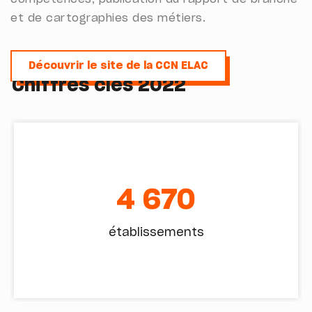
et de cartographies des métiers.
Découvrir le site de la CCN ELAC
Découvrir le site de la CCN ELAC
Chiffres clés 2022
4 670
établissements