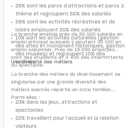
29% sont les parcs d’attractions et parcs à
thème et regroupent 55% des salariés
58% sont les activités récréatives et de
loisirs employant 20% des salariés
La branche emploie près de 50 000 salariés en
10% sont les activités culturelles (gestion
emploi principal auxquels s’ajoutent 30 000 en
des sites et monument historiques, gestion
emploi saisonnier. Près de 13 000 employés
des musées) et regroupent 10% des
sont des étudiants et 3 400 des intermittents
salariés
Une diversité des métiers
du spectacle.
La branche des métiers du divertissement se
singularise par une grande diversité des
métiers exercés repartis en onze familles.
Parmi elles :
23% dans les jeux, attractions et
spectacles
22% travaillent pour l’accueil et la relation
visiteurs