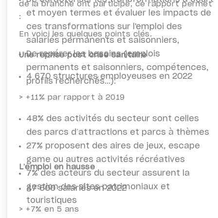
de la branche ont participé, ce rapport permet
et moyen termes et évaluer les impacts de
:
ces transformations sur l'emploi des
En voici les quelques points clés.
salariés permanents et saisonniers,
De repérer les besoins (emplois
Une reprise post crise sanitaire
permanents et saisonniers, compétences,
4 670 structures employeuses en 2022
profils recherchés...).
> +11% par rapport à 2019
48% des activités du secteur sont celles
des parcs d’attractions et parcs à thèmes
27% proposent des aires de jeux, escape
game ou autres activités récréatives
L’emploi en hausse
7% des acteurs du secteur assurent la
gestion des sites patrimoniaux et
47 600 salariés en 2022
touristiques
> +7% en 5 ans