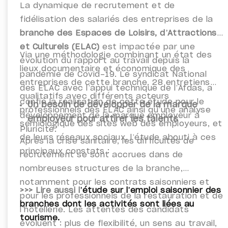
La dynamique de recrutement et de
fidélisation des salariés des entreprises de la
branche des Espaces de Loisirs, d’Attractions
et Culturels (ELAC)
est impactée par une
Via une méthodologie combinant un état des
évolution du rapport au travail depuis la
lieux documentaire et économique des
pandémie de Covid-19. Le syndicat National
entreprises de cette branche, 28 entretiens
des ELAC avec l’appui technique de l’Afdas, a
qualitatifs avec différents acteurs
confié la réalisation de cette étude pour le
Un besoin de développer de la marque
professionnels des ELAC ainsi qu’une analyse
développement de la marque employeur à
employeur pour attirer les talents
sémiologique des sites web des employeurs, et
Pluricité.
de leurs réseaux sociaux, l’étude abouti à ces
Après la crise sanitaire, les difficultés de
principaux constats :
recrutement se sont accrues dans de
nombreuses structures de la branche,
notamment pour les contrats saisonniers et
>>> Lire aussi l
’étude sur l’emploi saisonnier des
pour les professionnels de la restauration et de
branches dont les activités sont liées au
l’hôtellerie. Les attentes des candidats
tourisme.
évoluent : plus de flexibilité, un sens au travail,