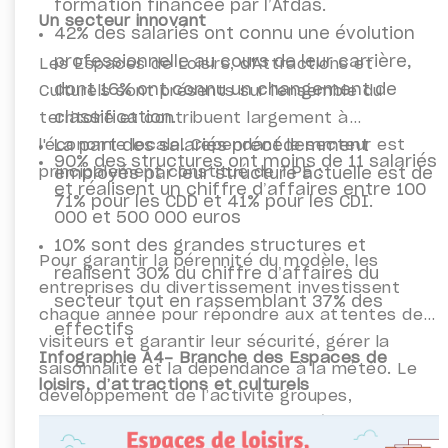
formation financée par l’Afdas.
Un secteur innovant
42% des salariés ont connu une évolution
professionnelle au cours de leur carrière,
Les Espaces de Loisirs, d'Attractions et
dont 16% ont connu un changement de
Culturels sont présents sur l'ensemble du
classification.
territoire et contribuent largement à
l'économie locale. Cependant le secteur est
La part des salariés précédemment
90% des structures ont moins de 11 salariés
principalement constitué de TPE :
employés par leur structure actuelle est de
et réalisent un chiffre d’affaires entre 100
71% pour les CDD et 41% pour les CDI.
000 et 500 000 euros
10% sont des grandes structures et
Pour garantir la pérennité du modèle, les
réalisent 30% du chiffre d’affaires du
entreprises du divertissement investissent
secteur tout en rassemblant 37% des
chaque année pour répondre aux attentes des
effectifs
visiteurs et garantir leur sécurité, gérer la
Infographie A4- Branche des Espaces de
saisonnalité et la dépendance à la météo. Le
loisirs, d’attractions et culturels
développement de l’activité groupes,
entreprises et scolaires, et de l’hôtellerie