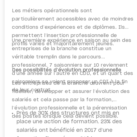
Les métiers opérationnels sont
particulièrement accessibles avec de moindres
conditions d’expériences et de diplômes. Ils
permettent l’insertion professionnelle de
Une première expérience en saison au sein des
profils variés et majoritairement jeunes.
entreprises de la branche constitue un
véritable tremplin dans le parcours
professionnel. 7 saisonniers sur 10 reviennent
Des possibilités d’évolution professionnelle
d’une année sur l’autre en CDD, et un quart des
saisonniers se voient proposer un CDI à la fin
Les entreprises de la branche œuvrent pour
de leur contrat.
fidéliser, développer et assurer l’évolution des
salariés et cela passe par la formation,
l’évolution professionnelle et la pérennisation
Près de 30% des structures ont mis en
des postes lorsque cela devient possible.
place une action de formation. 23% des
salariés ont bénéficié en 2017 d’une