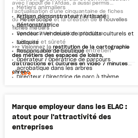
avec l’appui de l’Afdas, a aussi permis
Métiers animaliers
l’actualisation d’une cinquantaine de fiches
Métiers supports et administratifs
Artisan démonstrateur / Artisane
du
MétierScope
et la création de
8 nouvelles
Restauration
démonstratrice
fiches métiers
:
Spectacle et création artistique
Vendeur / Vendeuse de produits culturels et
Sécurité et sûreté
ludiques
>>> Visionnez la
restitution de la cartographie
Travaux, maintenance et entretien
Responsable de boutique
des métiers des espaces de loisirs,
Opérateur / Opératrice de parcours
d'attractions et culturels en vidéo 7 minutes
acrobatique dans les arbres
chrono
Lire
Directeur / Directrice de parc à thème
Directeur / Directrice d'établissement
culturel
Cavalier / Cavalière de spectacle
Marque employeur dans les ELAC :
Manager de proximité
atout pour l'attractivité des
entreprises