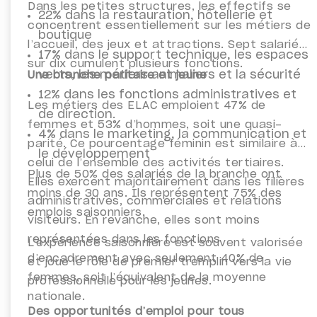
Dans les petites structures, les effectifs se
22% dans la restauration, hôtellerie et
concentrent essentiellement sur les métiers de
boutique
l’accueil, des jeux et attractions. Sept salariés
17% dans le support technique, les espaces
sur dix cumulent plusieurs fonctions.
verts, les métiers animaliers et la sécurité
Une branche paritaire et jeune
12% dans les fonctions administratives et
Les métiers des ELAC emploient 47% de
de direction.
femmes et 53% d’hommes, soit une quasi-
4% dans le marketing, la communication et
parité. Ce pourcentage féminin est similaire à
le développement
celui de l’ensemble des activités tertiaires.
Plus de 50% des salariés de la branche ont
Elles exercent majoritairement dans les filières
moins de 30 ans. Ils représentent 75% des
administratives, commerciales et relations
emplois saisonniers.
visiteurs. En revanche, elles sont moins
représentées dans les fonctions
L’expérience saisonnière est souvent valorisée
d’encadrement avec seulement 40% de
et joue le rôle de premier tremplin vers la vie
femmes, soit l’équivalent de la moyenne
professionnelle pour les jeunes.
nationale.
Des opportunités d’emploi pour tous