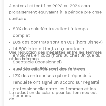
A noter : l’effectif en 2023 ou 2024 sera
probablement équivalent à la période pré crise
sanitaire.
80% des salariés travaillent à temps
complet
28% des contrats sont en CDI (hors Disney)
14 800 intermittents du spectacle
Une réduction des inégalités entre les femmes
employés en 2022 (hors Guichet Unique du
et les hommes
Spectacle Occasionnel)
dont plus de 60% sont des artistes
49% des salariés sont des femmes
12% des entreprises qui ont répondu à
l’enquête ont signé un accord sur l’égalité
professionnelle entre les femmes et les
La réduction de salaire pour les femmes est
hommes
de :