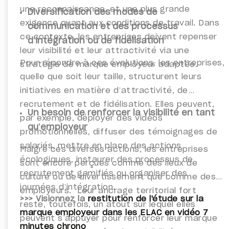
une reconnaissance, et une plus grande
Diversification des modes de
exigence quant aux conditions de travail.
Dans
communication et des processus
ce contexte, les entreprises doivent repenser
d’intégration ou de fidélisation
leur visibilité et leur attractivité via une
Pour répondre à ces évolutions, les entreprises,
stratégie de marque employeur adaptée.
quelle que soit leur taille, structurent leurs
initiatives en matière d’attractivité, de
recrutement et de fidélisation. Elles peuvent,
Un besoin de renforcer la visibilité en tant
par exemple, déployer des vidéos
qu’employeur
promotionnelles, diffuser des témoignages de
salariés, mettre en place des actions
Malgré ces diverses actions, les entreprises
écologiques, instaurer des processus de
sont encore perçues comme des lieux de
recrutement gamifiés ou organiser des
culture ou de divertissement que comme des
journées d’intégration.
employeurs. Leur ancrage territorial fort
>>> Visionnez la
restitution de l'étude sur la
reste, toutefois, un atout sur lequel elles
marque employeur dans les ELAC en vidéo 7
peuvent s’appuyer pour renforcer leur marque
minutes chrono