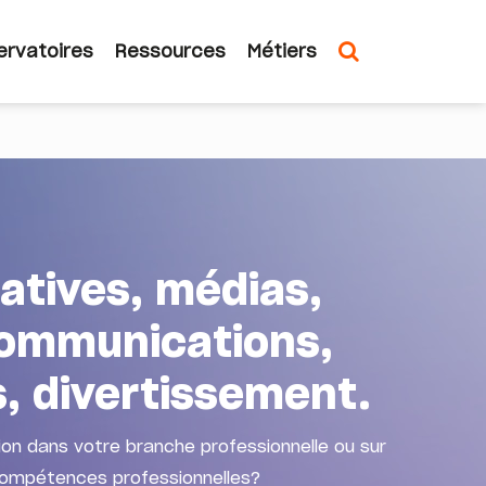
ervatoires
Ressources
Métiers
ion
ale
éatives, médias,
ommunications,
rs, divertissement.
tion dans votre branche professionnelle ou sur
 compétences professionnelles?