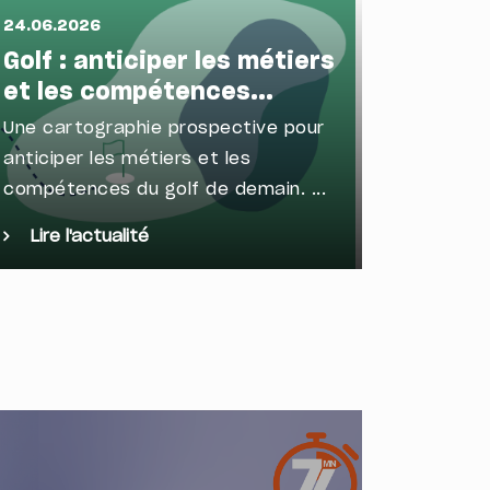
24.06.2026
16.06.2
Golf : anticiper les métiers
Sport 
et les compétences...
les t
Une cartographie prospective pour
Marque 
anticiper les métiers et les
levier s
compétences du golf de demain. ...
fidéliser
Lire l'actualité
Lire l