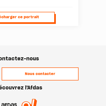
écharger ce portrait
lécharger ce portrait
ontactez-nous
Nous contacter
écouvrez l'Afdas