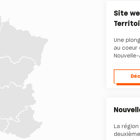
Site we
Territo
Une plong
au coeur 
Nouvelle-
Déc
Dé
Nouvel
La région
deuxième 