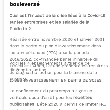
bouleversé
Quel est l’impact de la crise liées à la Covid-19
sur les entreprises et les salariés de la
Publicité ?
Réalisée entre novembre 2020 et janvier 2021,
dans le cadre du plan d’investissement dans
les compétences (PIC) pour la période
2018/2022, co-financée par le ministère du
Voici les 4 enseignements à tirer de ce
Travail et l’Afdas, l’étude présente les résultats
diagnostic-action.
du diagnostic-action pour la branche de la
publicité.
1. DES INVESTISSEMENT EN DENTS DE SCIES
Le confinement du printemps a signé un
véritable coup d’arrêt pour les
recettes
publicitaires
. L’été 2020 a permis de limiter les