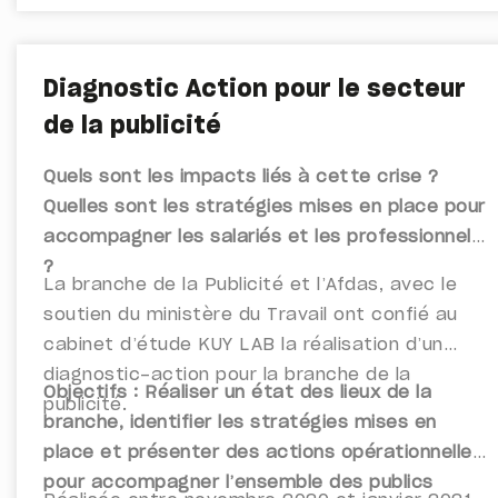
de la seconde partie de carrière,
aménagement des conditions de travail,
mesures de prévention santé,
Diagnostic Action pour le secteur
accompagnement de la montée en
compétence ou de la mobilité, et préparation
de la publicité
de la transition vers la retraite.
Quels sont les impacts liés à cette crise ?
Quelles sont les stratégies mises en place pour
accompagner les salariés et les professionnels
?
La branche de la Publicité et l’Afdas, avec le
soutien du ministère du Travail ont confié au
cabinet d’étude KUY LAB la réalisation d’un
diagnostic-action pour la branche de la
Objectifs : Réaliser un état des lieux de la
publicité.
branche, identifier les stratégies mises en
place et présenter des actions opérationnelles
pour accompagner l’ensemble des publics