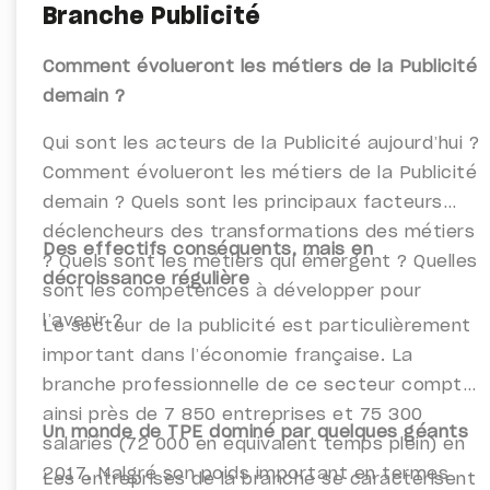
Branche Publicité
Comment évolueront les métiers de la Publicité
demain ?
Qui sont les acteurs de la Publicité aujourd’hui ?
Comment évolueront les métiers de la Publicité
demain ? Quels sont les principaux facteurs
déclencheurs des transformations des métiers
Des effectifs conséquents, mais en
? Quels sont les métiers qui émergent ? Quelles
décroissance régulière
sont les compétences à développer pour
l’avenir ?
Le secteur de la publicité est particulièrement
important dans l’économie française. La
branche professionnelle de ce secteur compte
ainsi près de 7 850 entreprises et 75 300
Un monde de TPE dominé par quelques géants
salariés (72 000 en équivalent temps plein) en
2017. Malgré son poids important en termes
Les entreprises de la branche se caractérisent