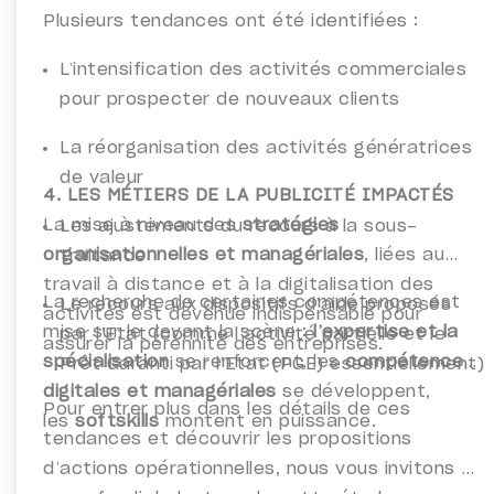
Plusieurs tendances ont été identifiées :
L’intensification des activités commerciales
pour prospecter de nouveaux clients
La réorganisation des activités génératrices
de valeur
4. LES MÉTIERS DE LA PUBLICITÉ IMPACTÉS
La mise à niveau des
stratégies
Les ajustements du recours à la sous-
organisationnelles et managériales
, liées au
traitance
travail à distance et à la digitalisation des
La recherche de certaines compétences est
Le recours aux dispositifs d’aide proposés
activités est devenue indispensable pour
mise sur le devant la scène :
l’expertise et la
par l’Etat (comme l’activité partielle et le
assurer la pérennité des entreprises.
spécialisation
se renforcent, les
compétences
Prêt Garanti par l’Etat (PGE) essentiellement)
digitales et managériales
se développent,
Pour entrer plus dans les détails de ces
les
softskills
montent en puissance.
tendances et découvrir les propositions
d’actions opérationnelles, nous vous invitons à