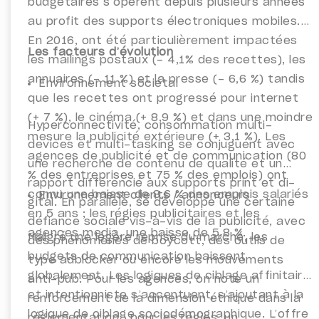
budgétaires s’opèrent depuis plusieurs années
au profit des supports électroniques mobiles.
En 2016, ont été particulièrement impactées
Les facteurs d’évolution
les mailings postaux (- 4,1% des recettes), les
annuaires (- 11 %) et la presse (- 6,6 %) tandis
Environnement sociétal
que les recettes ont progressé pour internet
(+ 7 %), le cinéma (+ 8,9 %) et dans une moindre
Hyperconnectivité, consommation multi-
mesure la publicité extérieure (+ 3,1 %). Les
devices et multi-tasking se conjuguent avec
agences de publicité et de communication (80
une recherche de contenu de qualité et un
% des entreprises et 75 % des emplois) ont
rapport différencié aux supports print et di-
connu une baisse de 8,6 % des emplois salariés
Environnement clients / annonceurs
gital. En parallèle, se développe une certaine
en 5 ans ; les régies publicitaires et les
défiance sociale vis-à-vis de la publicité, avec
agences media, une baisse de 5,8 %.
Malgré une légère reprise du marché, les
des phénomènes de boycott, des outils de
budgets de communication baissent
type adblocker ou encore les mouvements
globalement. Les logiques de ciblage affinitaire
anti-pub. Pour les agences, on note un
et intentionniste s’accentuent, s’ajoutant à la
renforcement de la dimension éthique dans la
logique de ciblage sociodémographique. L’offre
réglementation ; pour les régies, un