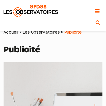
Aller
au
Accueil
Les Observatoires
Publicité
contenu
Fil
principal
Publicité
d'Ariane