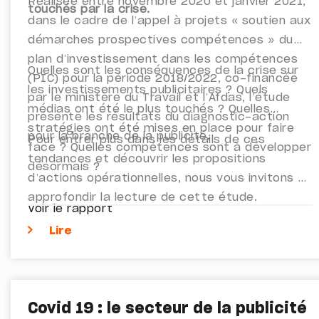
Réalisée entre novembre 2020 et janvier 2021,
touchés par la crise.
dans le cadre de l’appel à projets « soutien aux
démarches prospectives compétences » du
plan d’investissement dans les compétences
Quelles sont les conséquences de la crise sur
(PIC) pour la période 2018/2022, co-financée
les investissements publicitaires ? Quels
par le ministère du Travail et l’Afdas, l’étude
médias ont été le plus touchés ? Quelles
présente les résultats du diagnostic-action
stratégies ont été mises en place pour faire
pour la branche de la publicité.
Pour entrer plus dans les détails de ces
face ? Quelles compétences sont à développer
tendances et découvrir les propositions
désormais ?
d’actions opérationnelles, nous vous invitons à
approfondir la lecture de cette étude.
Voir le rapport
Lire
Covid 19 : le secteur de la publicité