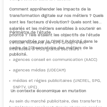
Comment appréhender les impacts de la
transformation digitale sur nos métiers ? Quels
sont les facteurs d’évolution? Quels sont les
salariés et les métiers sensibles à soutenir en
Périmètre de l’étude
priorité ? Tels étaient les objectifs de l’étude
commanditée par la CPNEF Publicité dans le
L’étude, conduite par BPI Group, s’est
cadre de l’Observatoire des métiers de la
intéressée à trois grands secteurs :
publicité.
agences conseil en communication (AACC)
agences médias (UDECAM)
médias et régies publicitaires (UNIREL, SPG,
SNPTV, UPE)
Un contexte économique en mutation
Au sein du marché publicitaire, des transferts