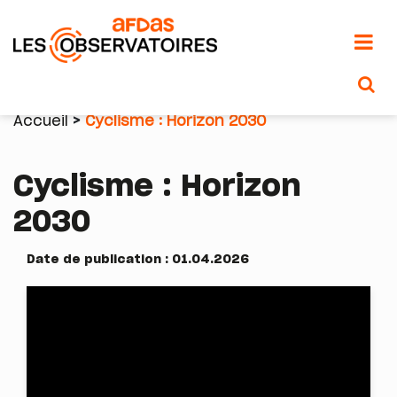
Aller
au
Accueil
Cyclisme : Horizon 2030
contenu
Fil
principal
Cyclisme : Horizon
d'Ariane
2030
Date de publication : 01.04.2026